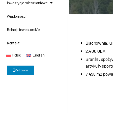
Inwestycje mieszkaniowe
Wiadomości
Relacje inwestorskie
Blachownia, ul
Kontakt
2.400 GLA
Polski
English
Branże: spoży
artykuły spor
Zadzwoń
7.498 m2 powie