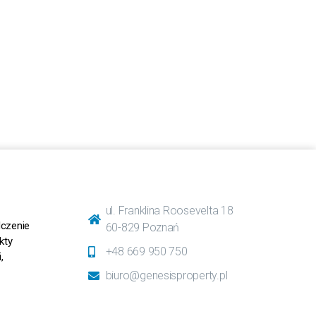
ul. Franklina Roosevelta 18
dczenie
60-829 Poznań
kty
+48 669 950 750
,
biuro@genesisproperty.pl